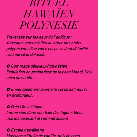
RITUEL
HAWAÏEN
POLYNESIE
Traversée sur les eaux du Pacifique :
4 escales sensorielles au cœur des atolls
polynésiens d'où votre corps revient détoxifié,
ressourcé et délassé.
✿ Gommage délicieux Polynésien
Exfoliation en profondeur de la peau Monoî, Noix
coco ou vanille.
✿ Enveloppement baume le corps est nourri
en profondeur.
✿ Bain l'île au lagon
Immersion dans son bain des lagons bleus
marins apaisant et reminéralisant
✿ Escale hawaïenne
Massage à l'huile de vanille, noix de coco,