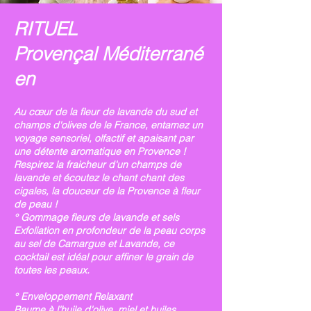
RITUEL
Provençal
Méditerrané
en
Au cœur de la fleur de lavande du sud et
champs d'olives de le France, entamez un
voyage sensoriel, olfactif et apaisant par
une détente aromatique en Provence !
Respirez la fraicheur d'un champs de
lavande et écoutez le chant chant des
cigales, la douceur de la Provence à fleur
de peau !
° Gommage fleurs de lavande et sels
Exfoliation en profondeur de la peau corps
au sel de Camargue et Lavande, ce
cocktail est idéal pour affiner le grain de
toutes les peaux.
° Enveloppement Relaxant
Baume à l'huile d'olive, miel et huiles