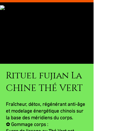
Rituel fujian La
CHINE THÉ VERT
Fraîcheur, détox, régénérant anti-âge
et modelage énergétique chinois sur
la base des méridiens du corps.
✿ Gommage corps :