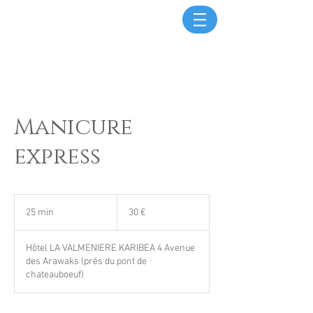
Manicure
express
30
euros
25 min
2
30 €
5
m
Hôtel LA VALMENIERE KARIBEA 4 Avenue
i
des Arawaks (prés du pont de
n
chateauboeuf)