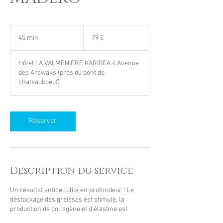
79
euros
45 min
4
79 €
5
m
Hôtel LA VALMENIERE KARIBEA 4 Avenue
i
des Arawaks (prés du pont de
n
chateauboeuf)
Réserver
Description du service
Un résultat anticellulite en profondeur ! Le
déstockage des graisses est stimulé, la
production de collagène et d’élastine est
augmentée, le drainage des toxines et déchet