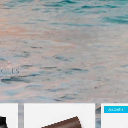
icles
BestSeller