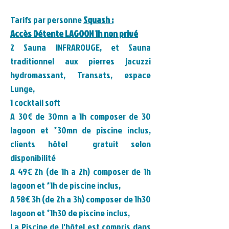
Tarifs par personne
Squash :
Accès Détente LAGOON 1h non privé
2 Sauna INFRAROUGE, et
Sauna
traditionnel aux pierres
jacuzzi
hydromassant, Transats, espace
Lunge,
1 cocktail soft
A 30€ de 30mn a 1h composer de 30
lagoon et *
30mn de piscine inclus,
clients hôtel gratuit selon
disponibilité
A 49
€ 2h (de 1h a 2h) composer de 1h
lagoon et *1h
de piscine inclus,
A 58
€ 3h (de 2h a 3h) composer de 1h30
lagoon et *1h30
de piscine inclus,
La Piscine de l'hôtel est compris dans