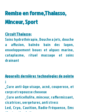
Remise en forme,Thalasso,
Minceur, Sport
Circuit Thalasso;
Soins hydrothérapie, Douche a jets, douche
a affusion, balnéo bain des lagon,
enveloppement boues et algues marine,
cataplasme, rituel massage et soins
drainant
Appareils dernières technologies de pointe
:
_
Cure anti-âge visage, acné, couperose, et
corps et repousse cheveux
_
Cure anticellulite, minceur, raffermissant,
cicatrices, vergetures, anti stress
Led, Cryo, Cavition, Radio-Fréquense, Ems