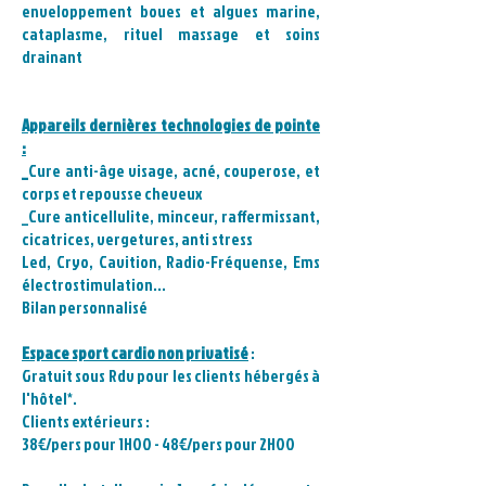
enveloppement boues et algues marine,
cataplasme, rituel massage et soins
drainant
Appareils dernières technologies de pointe
:
_
Cure anti-âge visage, acné, couperose, et
corps et repousse cheveux
_
Cure anticellulite, minceur, raffermissant,
cicatrices, vergetures, anti stress
Led, Cryo, Cavition, Radio-Fréquense, Ems
électrostimulation...
Bilan personnalisé
Espace sport cardio non privatisé
:
Gratuit sous Rdv pour les clients hébergés à
l'hôtel*.
Clients extérieurs :
38€/pers pour 1H00 - 48€/pers pour 2H00