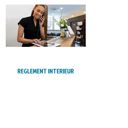
REGLEMENT INTERIEUR
Ce qu’il faut savoir
Pour faciliter le
déroulement de vos soins,
vous trouverez ci-dessous
quelques informations
utiles.